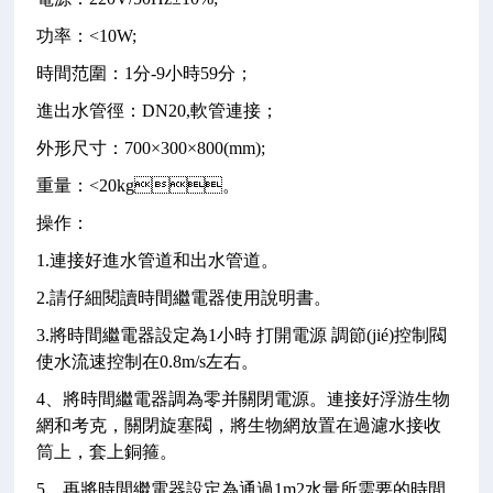
功率：
<10W;
時間范圍：
1分-9小時59分；
進出水管徑：
DN20,軟管連接；
外形尺寸：
700×300×800(mm);
重量：
<20kg。
操作：
1.連接好進水管道和出水管道。
2.請仔細閱讀時間繼電器使用說明書。
3.將時間繼電器設定為1小時 打開電源 調節(jié)控制閥
使水流速控制在0.8m/s左右。
4、將時間繼電器調為零并關閉電源。連接好浮游生物
網和考克，關閉旋塞閥，將生物網放置在過濾水接收
筒上，套上銅箍。
5、再將時間繼電器設定為通過1m2水量所需要的時間